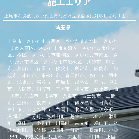
施工エリア
上尾市を拠点にさいたま市など埼玉県全域に対応しております。
埼玉県
上尾市、さいたま市西区、さいたま市北区、さいた
ま市大宮区、さいたま市見沼区、さいたま市中央
区、桜区、さいたま市浦和区、さいたま市南区、さ
いたま市緑区、さいたま市岩槻区、川越市、熊谷
市、川口市、行田市、秩父市、所沢市、飯能市、加
須市、本庄市、東松山市、春日部市、狭山市、羽生
市、鴻巣市、深谷市、草加市、越谷市、蕨市、戸田
市、入間市、朝霞市、志木市、和光市、新座市、桶
川市、久喜市、北本市、八潮市、富士見市、三郷
市、蓮田市、坂戸市、幸手市、鶴ヶ島市、日高市、
吉川市、ふじみ野市、白岡市、北足立郡、伊奈町、
入間郡、三芳町、毛呂山町、越生町、比企郡、滑川
町、嵐山町、小川町、川島町、吉見町、鳩山町、と
きがわ町、秩父郡、横瀬町、皆野町、長瀞町、小鹿
野町、東秩父村、児玉郡、美里町、神川町、上里